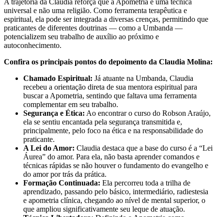
A trajetória da Claudia reforça que a Apometria é uma técnica
universal e não uma religião. Como ferramenta terapêutica e
espiritual, ela pode ser integrada a diversas crenças, permitindo que
praticantes de diferentes doutrinas — como a Umbanda —
potencializem seu trabalho de auxílio ao próximo e
autoconhecimento.
Confira os principais pontos do depoimento da Claudia Molina:
Chamado Espiritual:
Já atuante na Umbanda, Claudia
recebeu a orientação direta de sua mentora espiritual para
buscar a Apometria, sentindo que faltava uma ferramenta
complementar em seu trabalho.
Segurança e Ética:
Ao encontrar o curso do Robson Araújo,
ela se sentiu encantada pela segurança transmitida e,
principalmente, pelo foco na ética e na responsabilidade do
praticante.
A Lei do Amor:
Claudia destaca que a base do curso é a “Lei
Áurea” do amor. Para ela, não basta aprender comandos e
técnicas rápidas se não houver o fundamento do evangelho e
do amor por trás da prática.
Formação Continuada:
Ela percorreu toda a trilha de
aprendizado, passando pelo básico, intermediário, radiestesia
e apometria clínica, chegando ao nível de mental superior, o
que ampliou significativamente seu leque de atuação.