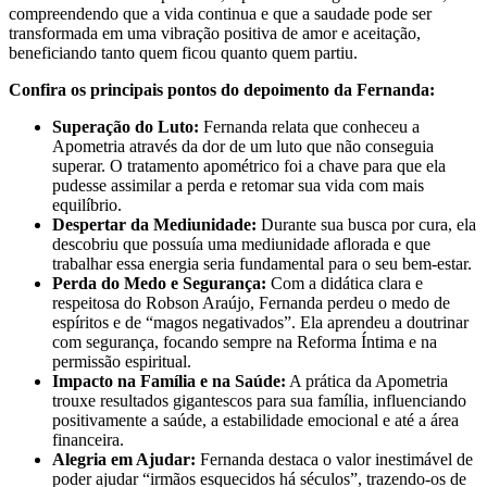
compreendendo que a vida continua e que a saudade pode ser
transformada em uma vibração positiva de amor e aceitação,
beneficiando tanto quem ficou quanto quem partiu.
Confira os principais pontos do depoimento da Fernanda:
Superação do Luto:
Fernanda relata que conheceu a
Apometria através da dor de um luto que não conseguia
superar. O tratamento apométrico foi a chave para que ela
pudesse assimilar a perda e retomar sua vida com mais
equilíbrio.
Despertar da Mediunidade:
Durante sua busca por cura, ela
descobriu que possuía uma mediunidade aflorada e que
trabalhar essa energia seria fundamental para o seu bem-estar.
Perda do Medo e Segurança:
Com a didática clara e
respeitosa do Robson Araújo, Fernanda perdeu o medo de
espíritos e de “magos negativados”. Ela aprendeu a doutrinar
com segurança, focando sempre na Reforma Íntima e na
permissão espiritual.
Impacto na Família e na Saúde:
A prática da Apometria
trouxe resultados gigantescos para sua família, influenciando
positivamente a saúde, a estabilidade emocional e até a área
financeira.
Alegria em Ajudar:
Fernanda destaca o valor inestimável de
poder ajudar “irmãos esquecidos há séculos”, trazendo-os de