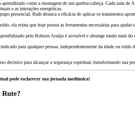
o aprendizado como a montagem de um quebra-cabeça. Cada aula de Anat
uais e as interações energéticas.
po presencial, Ruth destaca a eficácia de aplicar os tratamentos apomé
údo, ela relata que hoje possui as ferramentas necessárias para ajuda
isponibilizado pelo Robson Araújo é acessível e abrange muito mais do
é indicado para qualquer pessoa, independentemente da idade ou estilo d
sso decisivo para alcançar a segurança espiritual, transformando sua 
tual pode esclarecer sua jornada mediúnica!
a Rute?