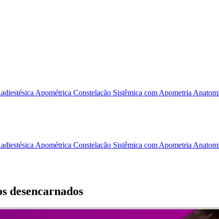
adiestésica Apométrica
Constelação Sistêmica com Apometria
Anatomi
adiestésica Apométrica
Constelação Sistêmica com Apometria
Anatomi
os desencarnados