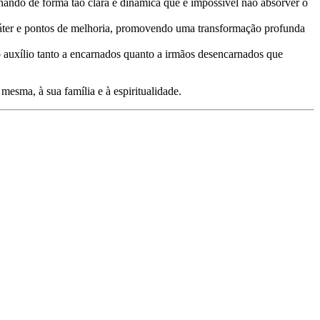
nando de forma tão clara e dinâmica que é impossível não absorver o
aráter e pontos de melhoria, promovendo uma transformação profunda
auxílio tanto a encarnados quanto a irmãos desencarnados que
esma, à sua família e à espiritualidade.