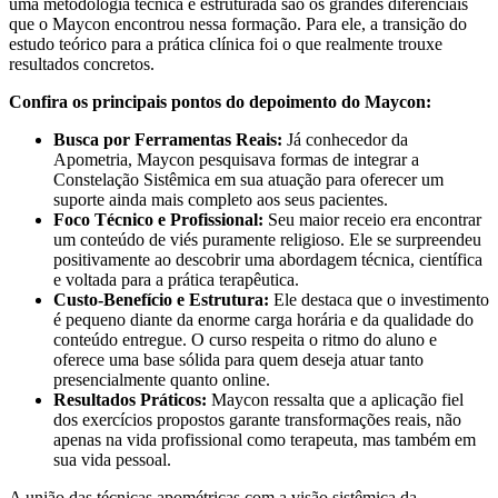
uma metodologia técnica e estruturada são os grandes diferenciais
que o Maycon encontrou nessa formação. Para ele, a transição do
estudo teórico para a prática clínica foi o que realmente trouxe
resultados concretos.
Confira os principais pontos do depoimento do Maycon:
Busca por Ferramentas Reais:
Já conhecedor da
Apometria, Maycon pesquisava formas de integrar a
Constelação Sistêmica em sua atuação para oferecer um
suporte ainda mais completo aos seus pacientes.
Foco Técnico e Profissional:
Seu maior receio era encontrar
um conteúdo de viés puramente religioso. Ele se surpreendeu
positivamente ao descobrir uma abordagem técnica, científica
e voltada para a prática terapêutica.
Custo-Benefício e Estrutura:
Ele destaca que o investimento
é pequeno diante da enorme carga horária e da qualidade do
conteúdo entregue. O curso respeita o ritmo do aluno e
oferece uma base sólida para quem deseja atuar tanto
presencialmente quanto online.
Resultados Práticos:
Maycon ressalta que a aplicação fiel
dos exercícios propostos garante transformações reais, não
apenas na vida profissional como terapeuta, mas também em
sua vida pessoal.
A união das técnicas apométricas com a visão sistêmica da